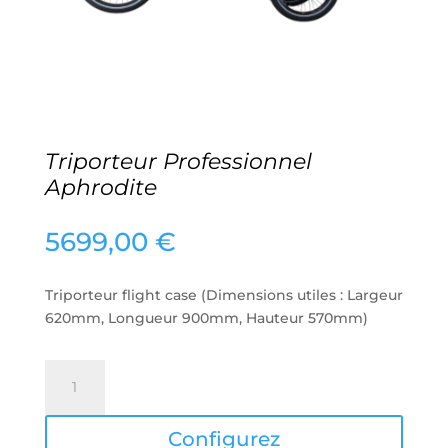
Triporteur Professionnel
Aphrodite
5699,00
€
Triporteur flight case (Dimensions utiles : Largeur
620mm, Longueur 900mm, Hauteur 570mm)
quantité
de
Triporteur
Press
Configurez
Professionnel
the