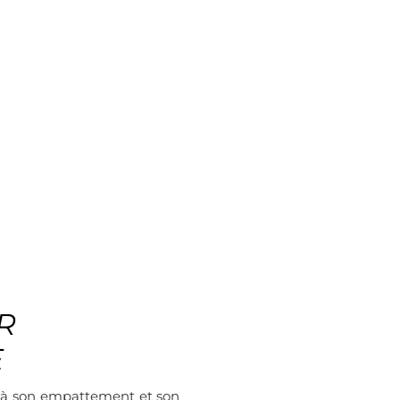
R
E
à son empattement et son