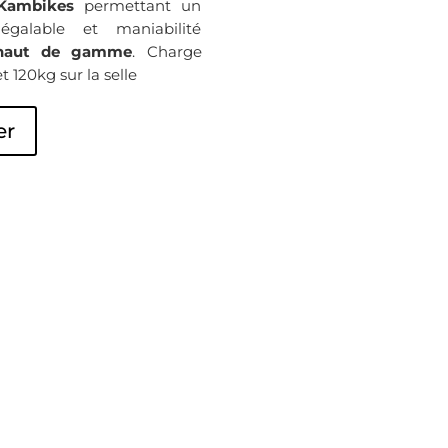
 Kambikes
permettant un
galable et maniabilité
haut de gamme
. Charge
t 120kg sur la selle
er