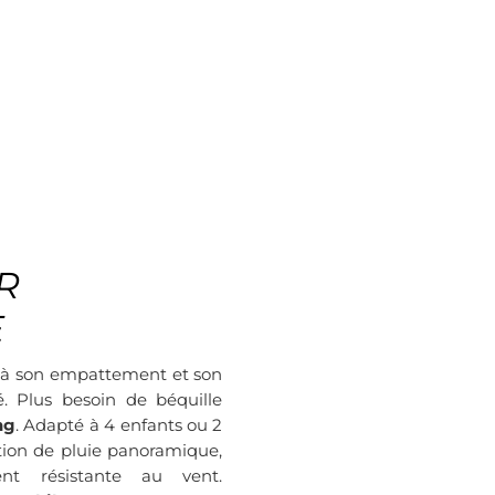
R
E
à son empattement et son
é. Plus besoin de béquille
ng
. Adapté à 4 enfants ou 2
ction de pluie panoramique,
nt résistante au vent.