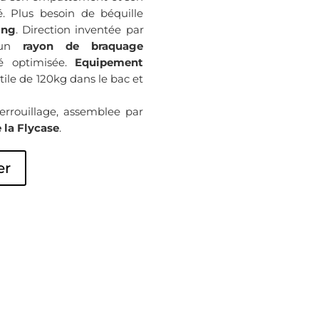
é. Plus besoin de béquille
ing
. Direction inventée par
t un
rayon de braquage
é optimisée.
Equipement
tile de 120kg dans le bac et
errouillage, assemblee par
 la Flycase
.
er