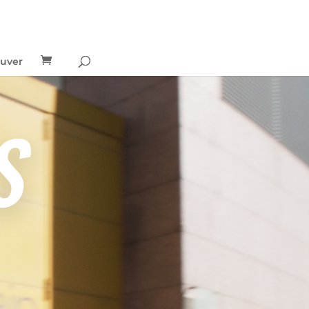
ouver
S