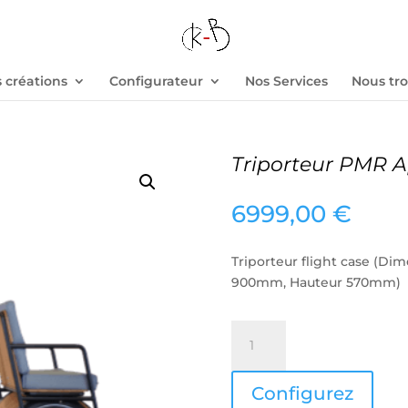
 créations
Configurateur
Nos Services
Nous tr
Triporteur PMR A
6999,00
€
Triporteur flight case (Di
900mm, Hauteur 570mm)
quantité
de
Triporteur
Press
Configurez
PMR
the