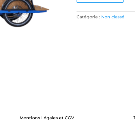
Aphrodite
Configure
button
to
Catégorie :
Non classé
enter
the
product
configurator
(next
element)
Mentions Légales et CGV